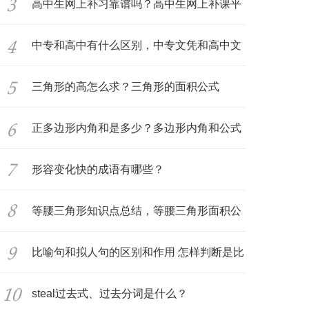
高中生网上补习靠谱吗？高中生网上补课平
台
中专和高中有什么区别，中专文凭和高中文
凭
三角形的高怎么求？三角形的面积公式
正多边形内角和是多少？多边形内角和公式
推
形容变化快的成语有哪些？
等腰三角形知识点总结，等腰三角形面积公
式
比喻句和拟人句的区别和作用 怎样判断是比
steal过去式、过去分词是什么？