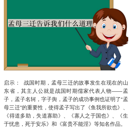
启示： 战国时期，孟母三迁的故事发生在现在的山
东省，其主人公就是战国时期儒家代表人物——孟
子，孟子名轲，字子舆，孟子的成功事例也证明了“孟
母三迁”的重要性，使得孟子写出了《鱼我所欲也》、
《得道多助，失道寡助》、《寡人之于国也》、《生
于忧患，死于安乐》和《富贵不能淫》等知名作品。