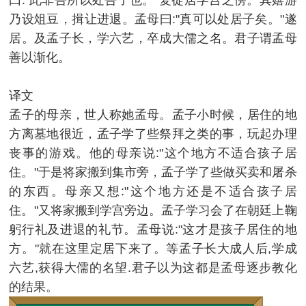
乃设俎豆，揖让进退。孟母曰:"真可以处居子矣。"遂
居。及孟子长，学六艺，卒成大儒之名。君子谓孟母
善以渐化。
译文
孟子的母亲，世人称她孟母。孟子小时候，居住的地
方离墓地很近，孟子学了些祭拜之类的事，玩起办理
丧事的游戏。他的母亲说:"这个地方不适合孩子居
住。"于是将家搬到集市旁，孟子学了些做买卖和屠杀
的东西。母亲又想:"这个地方还是不适合孩子居
住。"又将家搬到学宫旁边。孟子学习会了在朝廷上鞠
躬行礼及进退的礼节。孟母说:"这才是孩子居住的地
方。"就在这里定居下来了。等孟子长大成人后,学成
六艺,获得大儒的名望.君子以为这都是孟母逐步教化
的结果。