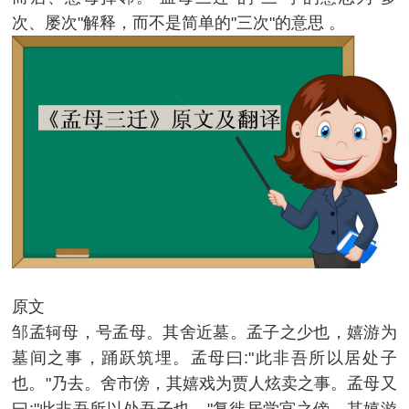
次、屡次"解释，而不是简单的"三次"的意思 。
原文
邹孟轲母，号孟母。其舍近墓。孟子之少也，嬉游为
墓间之事，踊跃筑埋。孟母曰:"此非吾所以居处子
也。"乃去。舍市傍，其嬉戏为贾人炫卖之事。孟母又
曰:"此非吾所以处吾子也。"复徙居学宫之傍。其嬉游