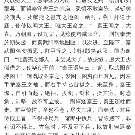
兵以拒大王，愿举国为内臣，比诸侯之列，给贡职如
郡县，而得奉守先王之宗庙。恐惧不敢自陈，谨斩樊
於期头，及献燕之督亢之地图，函封，燕王拜送于
庭，使使以闻大王。唯大王命之。” 秦王闻之，大
喜。乃朝服，设九宾，见燕使者咸阳宫。 荆轲奉樊
於期头函，而秦武阳奉地图匣，以次进。至陛下，秦
武阳色变振恐，群臣怪之，荆轲顾笑武阳，前为谢
曰：“北蛮夷之鄙人，未尝见天子，故振慑，愿大王少
假借之，使毕使于前。”秦王谓轲曰：“起，取武阳所
持图！” 轲既取图奉之，发图，图穷而匕首见。因左
手把秦王之袖，而右手持匕首揕之。未至身，秦王
惊，自引而起，绝袖。拔剑，剑长，操其室。时恐
急，剑坚，故不可立拔。 荆轲逐秦王，秦王还柱而
走。群臣惊愕，卒起不意，尽失其度。而秦法，群臣
侍殿上者，不得持尺兵；诸郎中执兵，皆陈殿下，非
有诏不得上。方急时，不及召下兵，以故荆轲逐秦