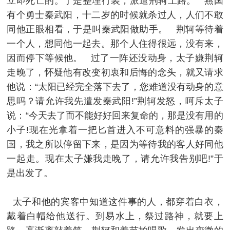
立即死亡的。于是整理行装，派遣荆轲上路。 燕国
有个勇士秦武阳，十二岁的时候就杀过人，人们不敢
同他正眼相看，于是叫秦武阳做助手。 荆轲等待着
一个人，想同他一起去。那个人住得很远，没有来，
因而停下等候他。 过了一阵还没动身，太子嫌荆轲
走晚了，怀疑他有改变初衷和后悔的念头，就又请求
他说：“太阳已经完全落下去了，您难道没有动身的意
思吗？请允许我先遣发秦武阳!”荆轲发怒，呵斥太子
说：“今天去了而不能好好回来复命的，那是没有用的
小子!现在光拿着一把匕首进入不可意料的强暴的秦
国，我之所以停留下来，是因为等待我的客人好同他
一起走。现在太子嫌我走晚了，请允许我告别吧!”于
是出发了。
太子和他的宾客中知道这件事的人，都穿着白衣，
戴着白帽给他送行。到易水上，祭过路神，就要上