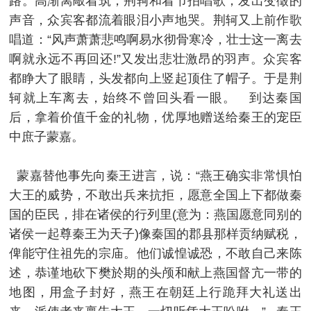
路。高渐离敲着筑，荆轲和着节拍唱歌，发出变徵的
声音，众宾客都流着眼泪小声地哭。荆轲又上前作歌
唱道：“风声萧萧悲鸣啊易水彻骨寒冷，壮士这一离去
啊就永远不再回还!”又发出悲壮激昂的羽声。众宾客
都睁大了眼睛，头发都向上竖起顶住了帽子。于是荆
轲就上车离去，始终不曾回头看一眼。 到达秦国
后，拿着价值千金的礼物，优厚地赠送给秦王的宠臣
中庶子蒙嘉。
蒙嘉替他事先向秦王进言，说：“燕王确实非常惧怕
大王的威势，不敢出兵来抗拒，愿意全国上下都做秦
国的臣民，排在诸侯的行列里(意为：燕国愿意同别的
诸侯一起尊秦王为天子)像秦国的郡县那样贡纳赋税，
俾能守住祖先的宗庙。他们诚惶诚恐，不敢自己来陈
述，恭谨地砍下樊於期的头颅和献上燕国督亢一带的
地图，用盒子封好，燕王在朝廷上行跪拜大礼送出