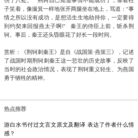
伤了八处。 荆轲自己知道事情不能成功了，靠着柱
子笑着，像撮箕一样地张开两腿坐在地上，骂道：“事
情之所以没有成功，是想活生生地劫持你，一定要得
到约契来回报燕太子啊!” 秦王的侍臣上前，斩杀荆
轲。事后，秦王还头昏眼花了好长一段时间。
赏析：《荆轲刺秦王》是自《战国策·燕策三》，记述
了战国时期荆轲刺秦王这一悲壮的历史故事，反映了
当时的社会政治情况，表现了荆轲重义轻生、为燕国
勇于牺牲的精神。
热点推荐
游白水书付过文言文原文及翻译 表达了作者什么情
感？