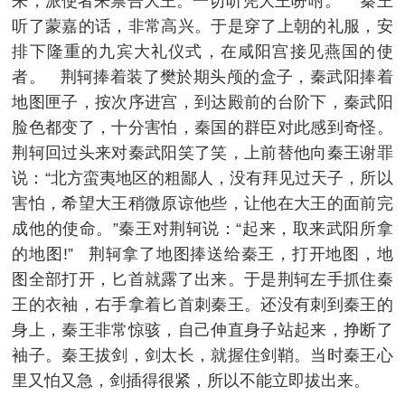
来，派使者来禀告大王。一切听凭大王吩咐。” 秦王
听了蒙嘉的话，非常高兴。于是穿了上朝的礼服，安
排下隆重的九宾大礼仪式，在咸阳宫接见燕国的使
者。 荆轲捧着装了樊於期头颅的盒子，秦武阳捧着
地图匣子，按次序进宫，到达殿前的台阶下，秦武阳
脸色都变了，十分害怕，秦国的群臣对此感到奇怪。
荆轲回过头来对秦武阳笑了笑，上前替他向秦王谢罪
说：“北方蛮夷地区的粗鄙人，没有拜见过天子，所以
害怕，希望大王稍微原谅他些，让他在大王的面前完
成他的使命。”秦王对荆轲说：“起来，取来武阳所拿
的地图!” 荆轲拿了地图捧送给秦王，打开地图，地
图全部打开，匕首就露了出来。于是荆轲左手抓住秦
王的衣袖，右手拿着匕首刺秦王。还没有刺到秦王的
身上，秦王非常惊骇，自己伸直身子站起来，挣断了
袖子。秦王拔剑，剑太长，就握住剑鞘。当时秦王心
里又怕又急，剑插得很紧，所以不能立即拔出来。