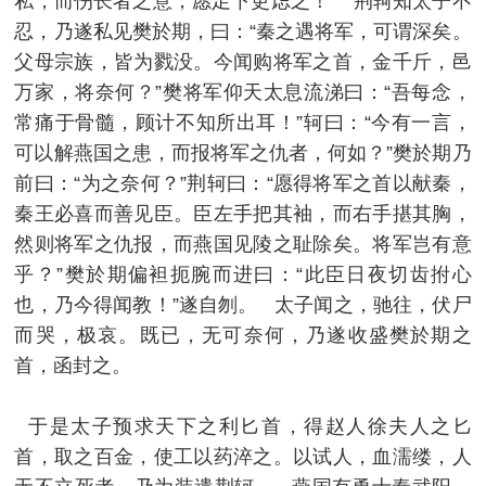
私，而伤长者之意，愿足下更虑之！” 荆轲知太子不
忍，乃遂私见樊於期，曰：“秦之遇将军，可谓深矣。
父母宗族，皆为戮没。今闻购将军之首，金千斤，邑
万家，将奈何？”樊将军仰天太息流涕曰：“吾每念，
常痛于骨髓，顾计不知所出耳！”轲曰：“今有一言，
可以解燕国之患，而报将军之仇者，何如？”樊於期乃
前曰：“为之奈何？”荆轲曰：“愿得将军之首以献秦，
秦王必喜而善见臣。臣左手把其袖，而右手揕其胸，
然则将军之仇报，而燕国见陵之耻除矣。将军岂有意
乎？”樊於期偏袒扼腕而进曰：“此臣日夜切齿拊心
也，乃今得闻教！”遂自刎。 太子闻之，驰往，伏尸
而哭，极哀。既已，无可奈何，乃遂收盛樊於期之
首，函封之。
于是太子预求天下之利匕首，得赵人徐夫人之匕
首，取之百金，使工以药淬之。以试人，血濡缕，人