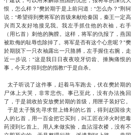
个建议，可以用来解除燕国的忧患，报将军的深仇大
恨，怎么样？”樊於期于是上前问道：“怎么办？”荆轲
说：“希望得到樊将军的首级来献给秦国，秦王一定高
兴而又友好地接见我。我左手抓住他的衣袖，右手
（用匕首）刺他的胸膛。这样，将军的仇报了，燕国
被欺侮的耻辱也除掉了。将军是否有这个心意呢？”樊
於期脱下一只衣袖露出一只胳膊，左手握住右腕，走
近一步说：“这是我日日夜夜咬牙切齿、捶胸痛恨的
事，今天才得到您的指教!”于是自杀。
太子听说了这件事，赶着马车跑去，伏在樊於期的
尸体上大哭，非常悲伤。事已至此，没有办法挽回
了，于是就收拾安放樊於期的首级，用匣子装好它。
于是太子预先寻求世上锋利的匕首，得到赵国徐夫
人的匕首，用一百金把它买到，叫工匠在淬火时把毒
药浸到匕首上。用人来做实验，血沾湿衣褛，没有不