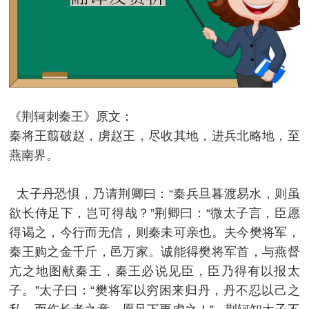
《荆轲刺秦王》原文：
秦将王翦破赵，虏赵王，尽收其地，进兵北略地，至
燕南界。
太子丹恐惧，乃请荆卿曰：“秦兵旦暮渡易水，则虽
欲长侍足下，岂可得哉？”荆卿曰：“微太子言，臣愿
得谒之，今行而无信，则秦未可亲也。夫今樊将军，
秦王购之金千斤，邑万家。诚能得樊将军首，与燕督
亢之地图献秦王，秦王必说见臣，臣乃得有以报太
子。”太子曰：“樊将军以穷困来归丹，丹不忍以己之