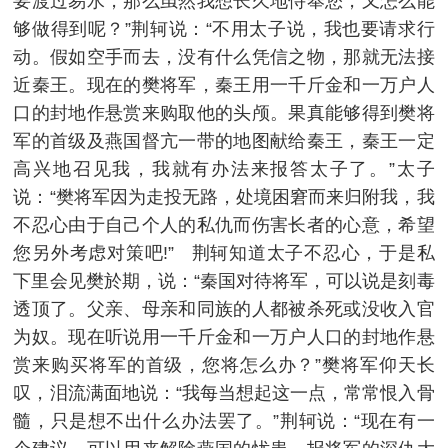
要渡过易水，那么虽然我想长久地侍奉您，又怎么能
够做得到呢？”荆轲说：“不用太子说，我也要请求行
动。假如空手而去，没有什么凭信之物，那就无法接
近秦王。现在的樊将军，秦王用一千斤金和一万户人
口的封地作悬赏来购取他的头颅。果真能够得到樊将
军的首级及燕国督亢一带的地图献给秦王，秦王一定
高兴地召见我，我就有办法来报答太子了。”太子
说：“樊将军因为走投无路，处境困窘而来归附我，我
不忍心由于自己个人的私仇而伤害长者的心意，希望
您另外考虑对策吧!” 荆轲知道太子不忍心，于是私
下里会见樊於期，说：“秦国对待将军，可以说是刻毒
透顶了。父亲、母亲和同族的人都被杀死或没收入官
为奴。现在听说用一千斤金和一万户人口的封地作悬
赏来购买将军的首级，您将怎么办？”樊将军仰天长
叹，泪流满面地说：“我每当想起这一点，常常恨入骨
髓，只是想不出什么办法罢了。”荆轲说：“现在有一