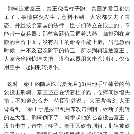
荆轲追逐秦王，秦王绕着柱子跑。秦国的君臣都惊
呆了，事情突然发生，意料不到，大家都失去了常
态。并且按照秦国的法律，臣子们侍立在殿上的，不
能带一点兵器；那些宫廷侍卫握着武器，都排列在宫
殿的台阶下面，没有君王的命令不能上殿。当危急的
时候，来不及召唤阶下的侍卫，所以荆轲追逐秦王，
大家仓猝间惊惶失措，没有武器用来击杀荆轲，仅仅
用空手一起同荆轲搏斗。
这时，秦王的随从医官夏无且(jū)用他手里捧着的药
袋投击荆轲。秦王还正在绕着柱子跑，仓猝间惊惶失
措，不知道怎么办。侍臣们就说：“大王背着剑!大王
背着剑！”秦王于是拔出剑用来攻击荆轲，砍断了荆轲
的左大腿。荆轲倒下了，就举起他的匕首投击秦王，
没有击中，击中了柱子。秦王又砍击荆轲，荆轲被砍