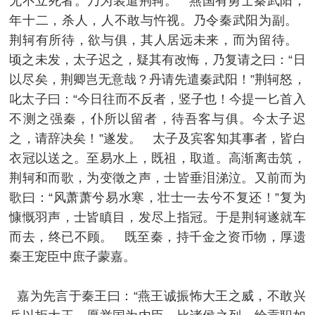
无不立死者。乃为装遣荆轲。 燕国有勇士秦武阳，
年十二，杀人，人不敢与忤视。乃令秦武阳为副。
荆轲有所待，欲与俱，其人居远未来，而为留待。
顷之未发，太子迟之，疑其有改悔，乃复请之曰：“日
以尽矣，荆卿岂无意哉？丹请先遣秦武阳！”荆轲怒，
叱太子曰：“今日往而不反者，竖子也！今提一匕首入
不测之强秦，仆所以留者，待吾客与俱。今太子迟
之，请辞决矣！”遂发。 太子及宾客知其事者，皆白
衣冠以送之。至易水上，既祖，取道。高渐离击筑，
荆轲和而歌，为变徵之声，士皆垂泪涕泣。又前而为
歌曰：“风萧萧兮易水寒，壮士一去兮不复还！”复为
慷慨羽声，士皆瞋目，发尽上指冠。于是荆轲遂就车
而去，终已不顾。 既至秦，持千金之资币物，厚遗
秦王宠臣中庶子蒙嘉。
嘉为先言于秦王曰：“燕王诚振怖大王之威，不敢兴