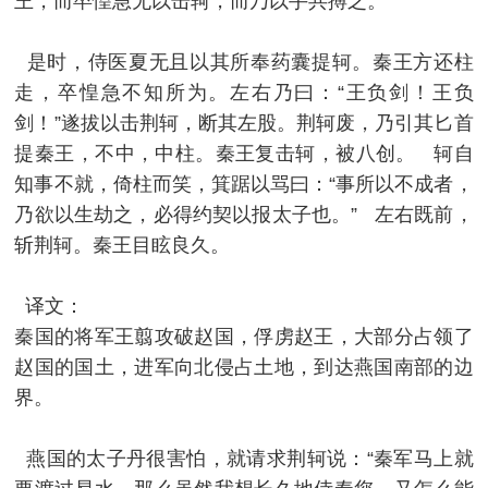
王，而卒惶急无以击轲，而乃以手共搏之。
是时，侍医夏无且以其所奉药囊提轲。秦王方还柱
走，卒惶急不知所为。左右乃曰：“王负剑！王负
剑！”遂拔以击荆轲，断其左股。荆轲废，乃引其匕首
提秦王，不中，中柱。秦王复击轲，被八创。 轲自
知事不就，倚柱而笑，箕踞以骂曰：“事所以不成者，
乃欲以生劫之，必得约契以报太子也。” 左右既前，
斩荆轲。秦王目眩良久。
译文：
秦国的将军王翦攻破赵国，俘虏赵王，大部分占领了
赵国的国土，进军向北侵占土地，到达燕国南部的边
界。
燕国的太子丹很害怕，就请求荆轲说：“秦军马上就