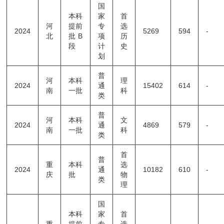
国
本科
家
首
河
提前
专
选
2024
5269
594
-
北
批B
项
历
段
计
史
划
普
河
本科
理
2024
通
15402
614
-
南
一批
科
类
普
河
本科
文
2024
通
4869
579
-
南
一批
科
类
首
普
重
本科
选
2024
通
10182
610
-
庆
批
物
类
理
国
本科
家
首
重
提前
专
选