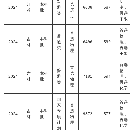
普
历
江
本科
选
2024
通
6638
587
史，
苏
批
历
类
再选
史
不限
首选
首
普
物
吉
本科
选
2024
通
6496
599
理，
林
批
物
类
再选
理
不限
首选
首
普
物
吉
本科
选
2024
通
7181
594
理，
林
批
物
类
再选
理
化学
国
首选
家
首
物
吉
本科
专
选
2024
9872
577
理，
林
批
项
物
再选
计
理
化学
划