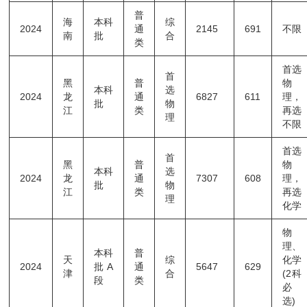
普
海
本科
综
2024
通
2145
691
不限
南
批
合
类
首选
首
黑
普
物
本科
选
2024
龙
通
6827
611
理，
批
物
江
类
再选
理
不限
首选
首
黑
普
物
本科
选
2024
龙
通
7307
608
理，
批
物
江
类
再选
理
化学
物
理、
本科
普
天
综
化学
2024
批A
通
5647
629
津
合
(2科
段
类
必
选)