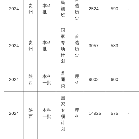
民
贵
本科
选
2024
族
2524
590
-
州
批
历
班
史
国
家
首
贵
本科
专
选
2024
3057
583
-
州
批
项
历
计
史
划
普
陕
本科
理
2024
通
9003
600
-
西
一批
科
类
国
家
陕
本科
专
理
2024
14925
575
-
西
一批
项
科
计
划