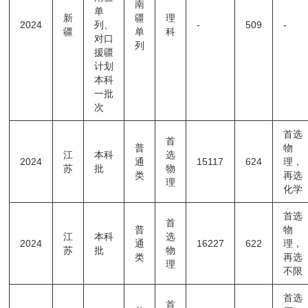
南
单
新
疆
理
2024
列、
-
509
-
疆
单
科
对口
列
援疆
计划
本科
一批
次
首选
首
普
物
江
本科
选
2024
通
15117
624
理，
苏
批
物
类
再选
理
化学
首选
首
普
物
江
本科
选
2024
通
16227
622
理，
苏
批
物
类
再选
理
不限
首选
首