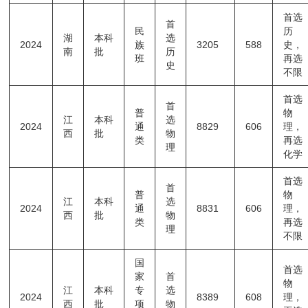
首选
首
民
历
湖
本科
选
2024
族
3205
588
史，
南
批
历
班
再选
史
不限
首选
首
普
物
江
本科
选
2024
通
8829
606
理，
西
批
物
类
再选
理
化学
首选
首
普
物
江
本科
选
2024
通
8831
606
理，
西
批
物
类
再选
理
不限
国
首选
家
首
物
江
本科
专
选
2024
8389
608
理，
西
批
项
物