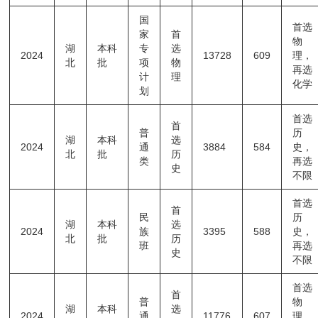
国
首选
家
首
物
湖
本科
专
选
2024
13728
609
理，
北
批
项
物
再选
计
理
化学
划
首选
首
普
历
湖
本科
选
2024
通
3884
584
史，
北
批
历
类
再选
史
不限
首选
首
民
历
湖
本科
选
2024
族
3395
588
史，
北
批
历
班
再选
史
不限
首选
首
普
物
湖
本科
选
2024
通
11776
607
理，