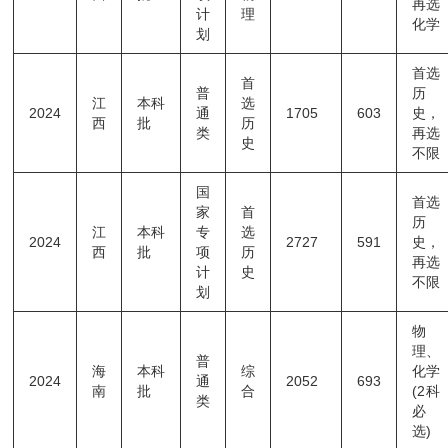
再选
计
理
化学
划
首选
首
普
历
江
本科
选
2024
通
1705
603
史，
西
批
历
类
再选
史
不限
国
首选
家
首
历
江
本科
专
选
2024
2727
591
史，
西
批
项
历
再选
计
史
不限
划
物
理、
普
海
本科
综
化学
2024
通
2052
693
南
批
合
(2科
类
必
选)