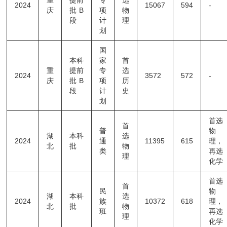
2024
15067
594
-
庆
批B
项
物
段
计
理
划
国
本科
家
首
重
提前
专
选
2024
3572
572
-
庆
批B
项
历
段
计
史
划
首选
首
普
物
湖
本科
选
2024
通
11395
615
理，
北
批
物
类
再选
理
化学
首选
首
民
物
湖
本科
选
2024
族
10372
618
理，
北
批
物
班
再选
理
化学