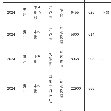
本科
普
天
综
2024
批A
通
6455
625
不限
津
合
段
类
首
普
贵
本科
选
2024
通
5800
614
-
州
批
物
类
理
首
民
贵
本科
选
2024
族
8068
603
-
州
批
物
班
理
国
家
首
贵
本科
专
选
2024
22900
555
-
州
批
项
物
计
理
划
首