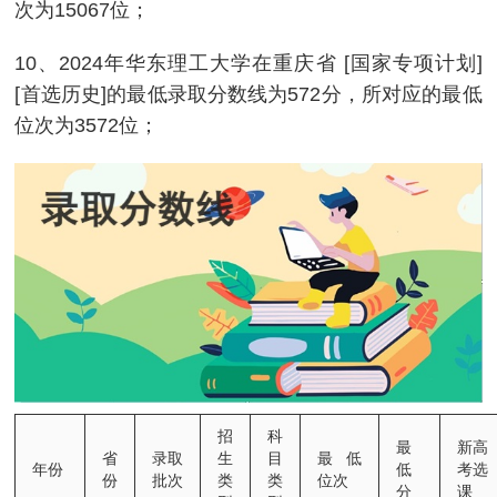
次为15067位；
10、2024年华东理工大学在重庆省 [国家专项计划]
[首选历史]的最低录取分数线为572分，所对应的最低
位次为3572位；
招
科
最
新高
省
录取
生
目
最低
年份
低
考选
份
批次
类
类
位次
分
课