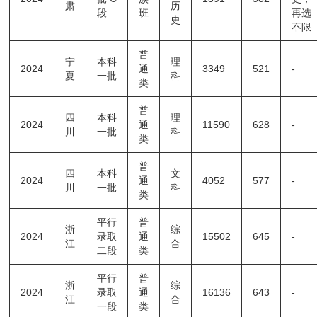
肃
历
段
班
再选
史
不限
普
宁
本科
理
2024
通
3349
521
-
夏
一批
科
类
普
四
本科
理
2024
通
11590
628
-
川
一批
科
类
普
四
本科
文
2024
通
4052
577
-
川
一批
科
类
平行
普
浙
综
2024
录取
通
15502
645
-
江
合
二段
类
平行
普
浙
综
2024
录取
通
16136
643
-
江
合
一段
类