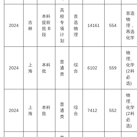
高
首选
本科
校
首
物
吉
提前
专
选
2024
14161
554
理，
林
批B
项
物
再选
段
计
理
化学
划
物
理、
普
上
本科
综
化学
2024
通
6102
559
海
批
合
(2科
类
必
选)
物
理、
普
上
本科
综
化学
2024
通
7412
552
海
批
合
(2科
类
必
选)