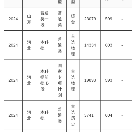
型
型
普通
普
山
综
2024
类一
通
23079
599
-
东
合
段
类
首
普
河
本科
选
2024
通
14334
603
-
北
批
物
类
理
国
本科
家
首
河
提前
专
选
2024
19893
593
-
北
批B
项
物
段
计
理
划
首
普
河
本科
选
2024
通
3741
604
-
北
批
历
类
史