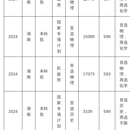
南
批
物
类
再选
理
化学
国
首选
家
首
物
湖
本科
专
选
2024
15089
598
理，
南
批
项
物
再选
计
理
化学
划
首选
首
民
物
湖
本科
选
2024
族
17073
593
理，
南
批
物
班
再选
理
化学
国
首选
家
首
历
湖
本科
专
选
2024
3109
589
史，
南
批
项
历
再选
计
史
不限
划