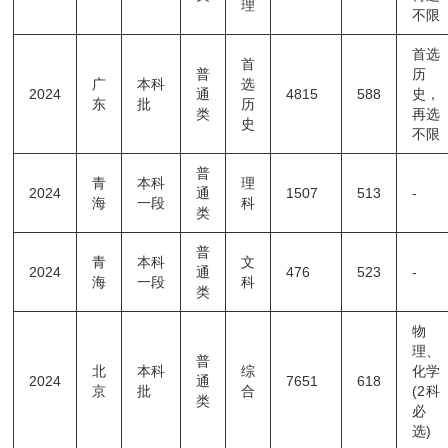
理
不限
首选
首
普
历
广
本科
选
2024
通
4815
588
史，
东
批
历
类
再选
史
不限
普
青
本科
理
2024
通
1507
513
-
海
一段
科
类
普
青
本科
文
2024
通
476
523
-
海
一段
科
类
物
理、
普
北
本科
综
化学
2024
通
7651
618
京
批
合
(2科
类
必
选)