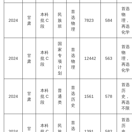
首选
首
本科
民
物
甘
选
2024
批C
族
7823
584
理，
肃
物
段
班
再选
理
化学
国
首选
家
首
本科
物
甘
专
选
2024
批C
12442
563
理，
肃
项
物
段
再选
计
理
化学
划
首选
首
本科
普
历
甘
选
2024
批C
通
1561
578
史，
肃
历
段
类
再选
史
不限
首选
首
本科
民
历
甘
选
2024
批C
族
1391
582
史，