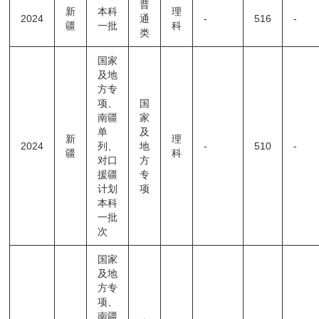
普
新
本科
理
2024
通
-
516
-
疆
一批
科
类
国家
及地
方专
项、
国
南疆
家
单
及
新
理
2024
列、
地
-
510
-
疆
科
对口
方
援疆
专
计划
项
本科
一批
次
国家
及地
方专
项、
南疆