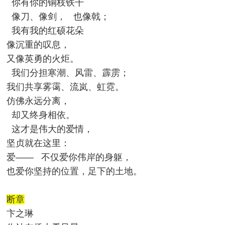
你有你的铜枝铁干
像刀、像剑， 也像戟；
我有我的红硕花朵
像沉重的叹息，
又像英勇的火炬。
我们分担寒潮、风雷、霹雳；
我们共享雾霭、流岚、虹霓。
仿佛永远分离，
却又终身相依。
这才是伟大的爱情，
坚贞就在这里：
爱—— 不仅爱你伟岸的身躯，
也爱你坚持的位置，足下的土地。
断章
卞之琳