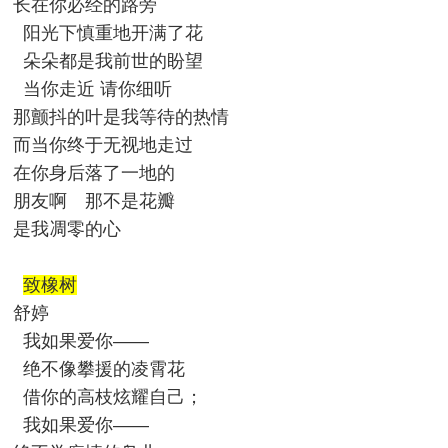
长在你必经的路旁
阳光下慎重地开满了花
朵朵都是我前世的盼望
当你走近 请你细听
那颤抖的叶是我等待的热情
而当你终于无视地走过
在你身后落了一地的
朋友啊 那不是花瓣
是我凋零的心
致橡树
舒婷
我如果爱你——
绝不像攀援的凌霄花
借你的高枝炫耀自己；
我如果爱你——