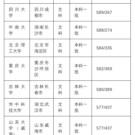
四川大
四川成
文
本科一
589/267
学
都市
科
批
中南大
湖南长
文
本科一
588/274
学
沙市
科
批
北京理
北京市
文
本科一
584/335
工大学
海淀区
科
批
重庆市
重庆大
文
本科一
沙坪坝
582/369
学
科
批
区
吉林大
吉林长
文
本科一
580/389
学
春市
科
批
华中科
湖北武
文
本科一
577/437
技大学
汉市
科
批
山东大
山东威
文
本科一
学（威
577/437
海市
科
批
海）