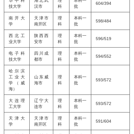
华中科
湖北武
理
本科一
604/394
技大学
汉市
科
批
南开大
天津市
理
本科一
598/484
学
南开区
科
批
西北工
陕西西
理
本科一
596/519
业大学
安市
科
批
电子科
四川成
理
本科一
594/552
技大学
都市
科
批
哈尔滨
工业大
山东威
理
本科一
593/572
学（威
海市
科
批
海）
大连理
辽宁大
理
本科一
593/572
工大学
连市
科
批
天津大
天津市
理
本科一
591/604
学
南开区
科
批