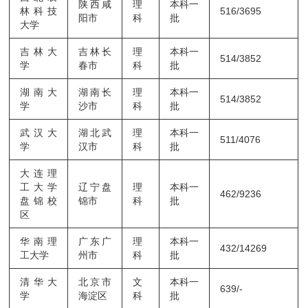
陕西咸
理
本科一
林科技
516/3695
阳市
科
批
大学
吉林大
吉林长
理
本科一
514/3852
学
春市
科
批
湖南大
湖南长
理
本科一
514/3852
学
沙市
科
批
武汉大
湖北武
理
本科一
511/4076
学
汉市
科
批
大连理
工大学
辽宁盘
理
本科一
462/9236
盘锦校
锦市
科
批
区
华南理
广东广
理
本科一
432/14269
工大学
州市
科
批
清华大
北京市
文
本科一
639/-
学
海淀区
科
批