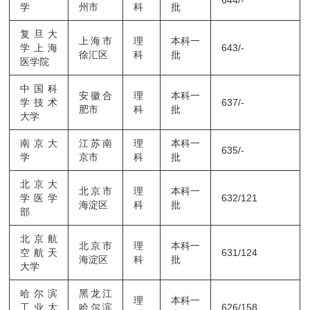
学
州市
科
批
复旦大
上海市
理
本科一
学上海
643/-
徐汇区
科
批
医学院
中国科
安徽合
理
本科一
学技术
637/-
肥市
科
批
大学
南京大
江苏南
理
本科一
635/-
学
京市
科
批
北京大
北京市
理
本科一
学医学
632/121
海淀区
科
批
部
北京航
北京市
理
本科一
空航天
631/124
海淀区
科
批
大学
哈尔滨
黑龙江
理
本科一
工业大
哈尔滨
626/158