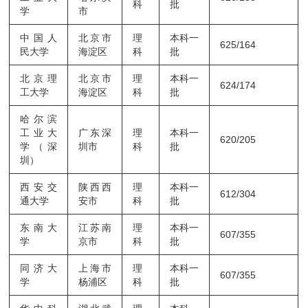
科
批
学
市
中国人
北京市
理
本科一
625/164
民大学
海淀区
科
批
北京理
北京市
理
本科一
624/174
工大学
海淀区
科
批
哈尔滨
工业大
广东深
理
本科一
620/205
学（深
圳市
科
批
圳）
西安交
陕西西
理
本科一
612/304
通大学
安市
科
批
东南大
江苏南
理
本科一
607/355
学
京市
科
批
同济大
上海市
理
本科一
607/355
学
杨浦区
科
批