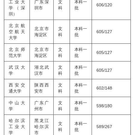
工业大
广东深
文
本科一
606/120
学（深
圳市
科
批
圳）
北京航
北京市
文
本科一
空航天
605/127
海淀区
科
批
大学
北京师
北京市
文
本科一
605/127
范大学
海淀区
科
批
武汉大
湖北武
文
本科一
605/127
学
汉市
科
批
西安交
陕西西
文
本科一
602/148
通大学
安市
科
批
中山大
广东广
文
本科一
598/180
学
州市
科
批
哈尔滨
黑龙江
文
本科一
工业大
哈尔滨
589/267
科
批
学
市