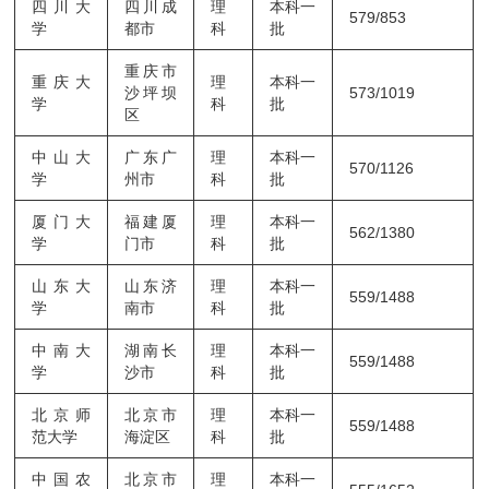
四川大
四川成
理
本科一
579/853
学
都市
科
批
重庆市
重庆大
理
本科一
沙坪坝
573/1019
学
科
批
区
中山大
广东广
理
本科一
570/1126
学
州市
科
批
厦门大
福建厦
理
本科一
562/1380
学
门市
科
批
山东大
山东济
理
本科一
559/1488
学
南市
科
批
中南大
湖南长
理
本科一
559/1488
学
沙市
科
批
北京师
北京市
理
本科一
559/1488
范大学
海淀区
科
批
中国农
北京市
理
本科一