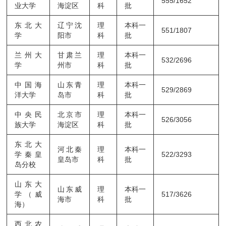
555/1652
业大学
海淀区
科
批
东北大
辽宁沈
理
本科一
551/1807
学
阳市
科
批
兰州大
甘肃兰
理
本科一
532/2696
学
州市
科
批
中国海
山东青
理
本科一
529/2869
洋大学
岛市
科
批
中央民
北京市
理
本科一
526/3056
族大学
海淀区
科
批
东北大
河北秦
理
本科一
学秦皇
522/3293
皇岛市
科
批
岛分校
山东大
山东威
理
本科一
学（威
517/3626
海市
科
批
海）
西北农