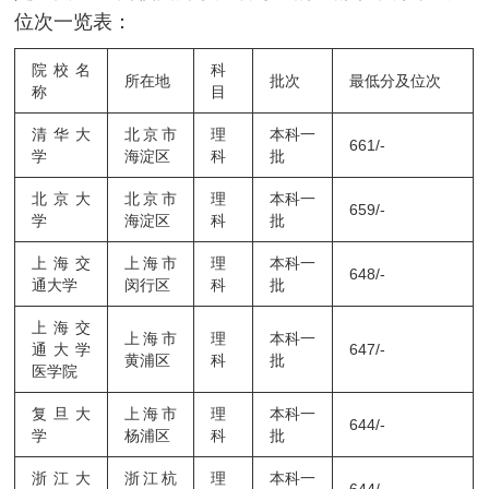
位次一览表：
院校名
科
所在地
批次
最低分及位次
称
目
清华大
北京市
理
本科一
661/-
学
海淀区
科
批
北京大
北京市
理
本科一
659/-
学
海淀区
科
批
上海交
上海市
理
本科一
648/-
通大学
闵行区
科
批
上海交
上海市
理
本科一
通大学
647/-
黄浦区
科
批
医学院
复旦大
上海市
理
本科一
644/-
学
杨浦区
科
批
浙江大
浙江杭
理
本科一
644/-