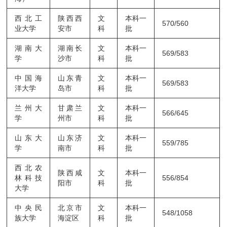
西北工
陕西西
文
本科一
570/560
业大学
安市
科
批
湖南大
湖南长
文
本科一
569/583
学
沙市
科
批
中国海
山东青
文
本科一
569/583
洋大学
岛市
科
批
兰州大
甘肃兰
文
本科一
566/645
学
州市
科
批
山东大
山东济
文
本科一
559/785
学
南市
科
批
西北农
陕西咸
文
本科一
林科技
556/854
阳市
科
批
大学
中央民
北京市
文
本科一
548/1058
族大学
海淀区
科
批