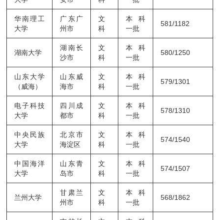
华南理工
广东广
文
本科
581/1182
大学
州市
科
一批
湖南长
文
本科
湖南大学
580/1250
沙市
科
一批
山东大学
山东威
文
本科
579/1301
（威海）
海市
科
一批
电子科技
四川成
文
本科
578/1310
大学
都市
科
一批
中央民族
北京市
文
本科
574/1540
大学
海淀区
科
一批
中国海洋
山东青
文
本科
574/1507
大学
岛市
科
一批
甘肃兰
文
本科
兰州大学
568/1862
州市
科
一批