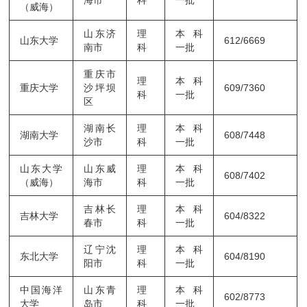
（威海）
山东济
理
本科
山东大学
612/6669
南市
科
一批
重庆市
理
本科
重庆大学
沙坪坝
609/7360
科
一批
区
湖南长
理
本科
湖南大学
608/7448
沙市
科
一批
山东大学
山东威
理
本科
608/7402
（威海）
海市
科
一批
吉林长
理
本科
吉林大学
604/8322
春市
科
一批
辽宁沈
理
本科
东北大学
604/8190
阳市
科
一批
中国海洋
山东青
理
本科
602/8773
大学
岛市
科
一批