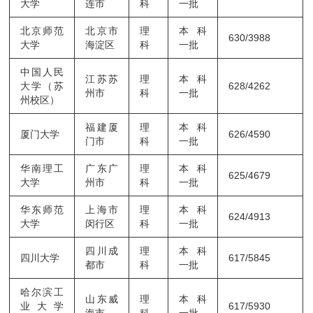
大学
连市
科
一批
北京师范
北京市
理
本科
630/3988
大学
海淀区
科
一批
中国人民
江苏苏
理
本科
大学（苏
628/4262
州市
科
一批
州校区）
福建厦
理
本科
厦门大学
626/4590
门市
科
一批
华南理工
广东广
理
本科
625/4679
大学
州市
科
一批
华东师范
上海市
理
本科
624/4913
大学
闵行区
科
一批
四川成
理
本科
四川大学
617/5845
都市
科
一批
哈尔滨工
山东威
理
本科
业大学
617/5930
海市
科
一批