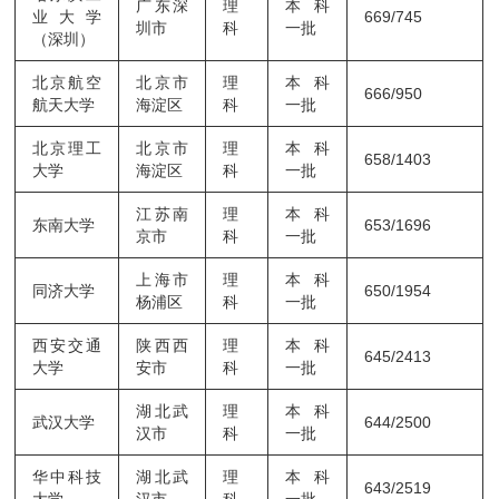
广东深
理
本科
业大学
669/745
圳市
科
一批
（深圳）
北京航空
北京市
理
本科
666/950
航天大学
海淀区
科
一批
北京理工
北京市
理
本科
658/1403
大学
海淀区
科
一批
江苏南
理
本科
东南大学
653/1696
京市
科
一批
上海市
理
本科
同济大学
650/1954
杨浦区
科
一批
西安交通
陕西西
理
本科
645/2413
大学
安市
科
一批
湖北武
理
本科
武汉大学
644/2500
汉市
科
一批
华中科技
湖北武
理
本科
643/2519
大学
汉市
科
一批