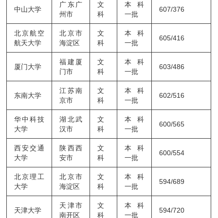
广东广
文
本科
中山大学
607/376
州市
科
一批
北京航空
北京市
文
本科
605/416
航天大学
海淀区
科
一批
福建厦
文
本科
厦门大学
603/486
门市
科
一批
江苏南
文
本科
东南大学
602/516
京市
科
一批
华中科技
湖北武
文
本科
600/565
大学
汉市
科
一批
西安交通
陕西西
文
本科
600/554
大学
安市
科
一批
北京理工
北京市
文
本科
594/689
大学
海淀区
科
一批
天津市
文
本科
天津大学
594/720
南开区
科
一批