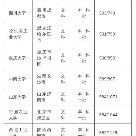
四川成
文
本科
四川大学
593/749
都市
科
一批
黑龙江
哈尔滨工
文
本科
哈尔滨
591/799
业大学
科
一批
市
重庆市
文
本科
重庆大学
沙坪坝
590/853
科
一批
区
湖南长
文
本科
中南大学
589/867
沙市
科
一批
山东济
文
本科
山东大学
584/1071
南市
科
一批
中国农业
北京市
文
本科
584/1044
大学
海淀区
科
一批
西北工业
陕西西
文
本科
582/1129
大学
安市
科
一批