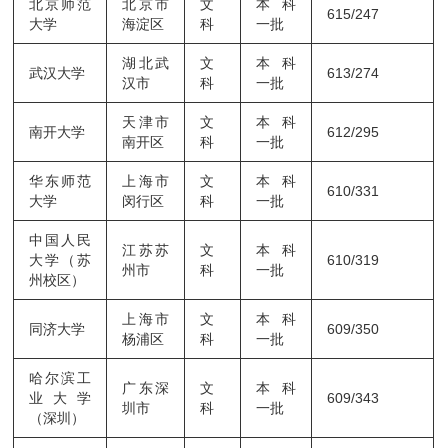
北京师范
北京市
文
本科
615/247
大学
海淀区
科
一批
湖北武
文
本科
武汉大学
613/274
汉市
科
一批
天津市
文
本科
南开大学
612/295
南开区
科
一批
华东师范
上海市
文
本科
610/331
大学
闵行区
科
一批
中国人民
江苏苏
文
本科
大学（苏
610/319
州市
科
一批
州校区）
上海市
文
本科
同济大学
609/350
杨浦区
科
一批
哈尔滨工
广东深
文
本科
业大学
609/343
圳市
科
一批
（深圳）