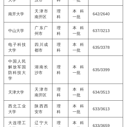
天津市
理
本科
南开大学
642/2640
南开区
科
一批
广东广
理
本科
中山大学
637/3213
州市
科
一批
电子科技
四川成
理
本科
635/3378
大学
都市
科
一批
中国人民
解放军国
湖南长
理
本科
635/3399
防科技大
沙市
科
一批
学
天津市
理
本科
天津大学
634/3513
南开区
科
一批
西北工业
陕西西
理
本科
633/3613
大学
安市
科
一批
大连理工
辽宁大
理
本科
633/3659