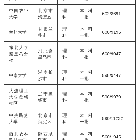
中国农业
北京市
理
本科
602/8691
大学
海淀区
科
一批
甘肃兰
理
本科
兰州大学
600/9195
州市
科
一批
东北大学
河北秦
理
本科
秦皇岛分
600/9047
皇岛市
科
一批
校
湖南长
理
本科
中南大学
598/9447
沙市
科
一批
大连理工
辽宁盘
理
本科
大学盘锦
596/9979
锦市
科
一批
校区
中央民族
北京市
理
本科
590/11232
大学
海淀区
科
一批
西北农林
陕西咸
理
本科
560/19451
科技大学
阳市
科
一批