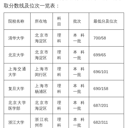
取分数线及位次一览表：
科
院校名称
所在地
批次
最低分及位次
目
北京市
理
本科
清华大学
700/58
海淀区
科
一批
北京市
理
本科
北京大学
699/65
海淀区
科
一批
上海交通
上海市
理
本科
696/101
大学
闵行区
科
一批
上海市
理
本科
复旦大学
690/158
杨浦区
科
一批
北京大学
北京市
理
本科
687/201
医学部
海淀区
科
一批
浙江杭
理
本科
浙江大学
682/311
州市
科
一批