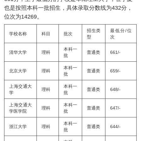
也是按照本科一批招生，具体录取分数线为432分，
位次为14269。
招生类
最低分/位
学校名称
科目
批次
型
次
本科一
清华大学
理科
普通类
661/-
批
本科一
北京大学
理科
普通类
659/-
批
上海交通大
本科一
理科
普通类
648/-
学
批
上海交通大
本科一
理科
普通类
647/-
学医学院
批
本科一
浙江大学
理科
普通类
644/-
批