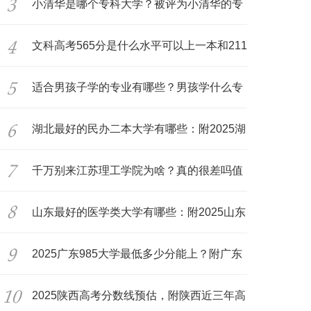
况
小清华是哪个专科大学？被评为小清华的专
科
文科高考565分是什么水平可以上一本和211
吗
适合男孩子学的专业有哪些？男孩学什么专
业
湖北最好的民办二本大学有哪些：附2025湖
北
千万别来江苏理工学院为啥？真的很差吗值
得
山东最好的医学类大学有哪些：附2025山东
医
2025广东985大学最低多少分能上？附广东
所
2025陕西高考分数线预估，附陕西近三年高