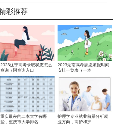
精彩推荐
考
2023辽宁高考录取状态怎么
2023湖南高考志愿填报时间
查询（附查询入口
安排一览表（一本
重庆最差的二本大学有哪
护理学专业就业前景分析就
些，重庆市大学排名
业方向，高护和护