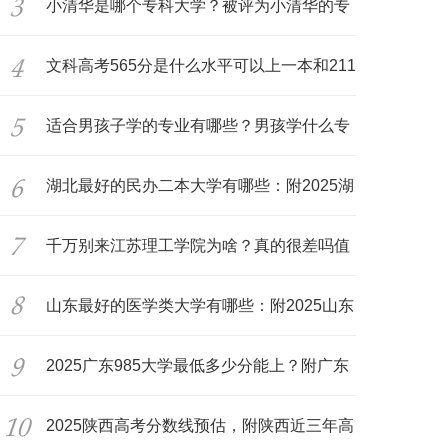
况
小清华是哪个专科大学？被评为小清华的专
科
文科高考565分是什么水平可以上一本和211
吗
适合男孩子学的专业有哪些？男孩学什么专
业
湖北最好的民办二本大学有哪些：附2025湖
北
千万别来江苏理工学院为啥？真的很差吗值
得
山东最好的医学类大学有哪些：附2025山东
医
2025广东985大学最低多少分能上？附广东
所
2025陕西高考分数线预估，附陕西近三年高