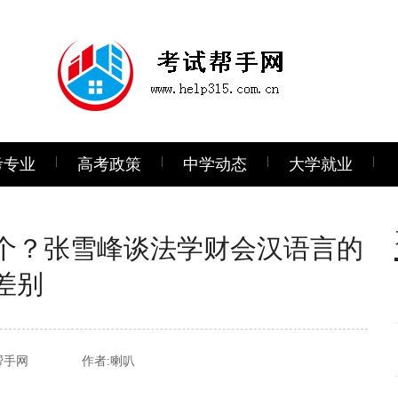
考专业
高考政策
中学动态
大学就业
个？张雪峰谈法学财会汉语言的
差别
帮手网
作者:喇叭