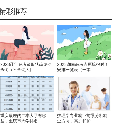
精彩推荐
考
2023辽宁高考录取状态怎么
2023湖南高考志愿填报时间
查询（附查询入口
安排一览表（一本
重庆最差的二本大学有哪
护理学专业就业前景分析就
些，重庆市大学排名
业方向，高护和护