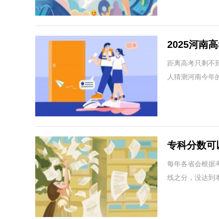
2025河
数线
距离高考只剩不
人猜测河南今年
专科分数可
每年各省会根据
线之分，没达到