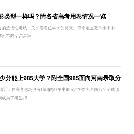
卷类型一样吗？附各省高考用卷情况一览
023）
要的选拔性考试，关乎着每位学子的将来。每个地区教育水平不
否也不同？还是说
多少分能上985大学？附全国985面向河南录取分
考临近，在高考这场没有硝烟的战争中985大学作为全国乃至全球顶
则成为了考生和