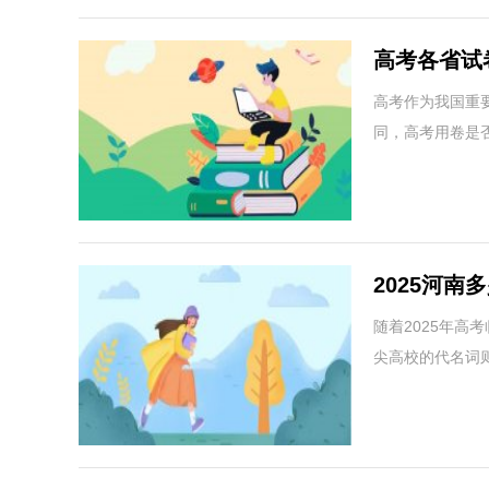
高考各省试
（2024、2
高考作为我国重
同，高考用卷是
2025河南
数线一览表
随着2025年高
尖高校的代名词