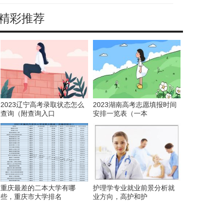
精彩推荐
考
2023辽宁高考录取状态怎么
2023湖南高考志愿填报时间
查询（附查询入口
安排一览表（一本
重庆最差的二本大学有哪
护理学专业就业前景分析就
些，重庆市大学排名
业方向，高护和护