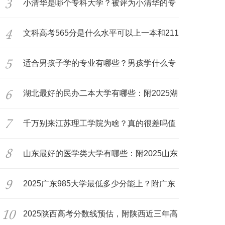
况
小清华是哪个专科大学？被评为小清华的专
科
文科高考565分是什么水平可以上一本和211
吗
适合男孩子学的专业有哪些？男孩学什么专
业
湖北最好的民办二本大学有哪些：附2025湖
北
千万别来江苏理工学院为啥？真的很差吗值
得
山东最好的医学类大学有哪些：附2025山东
医
2025广东985大学最低多少分能上？附广东
所
2025陕西高考分数线预估，附陕西近三年高