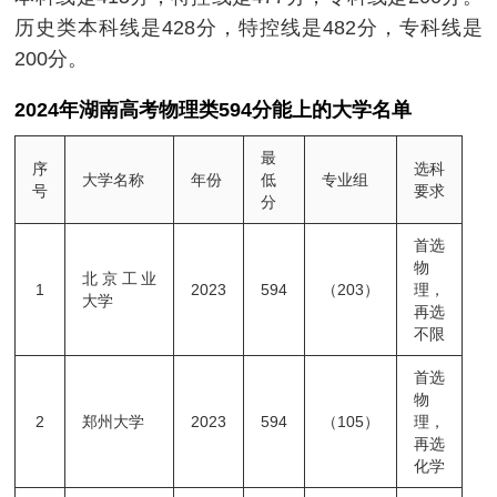
历史类本科线是428分，特控线是482分，专科线是
200分。
2024年湖南高考物理类594分能上的大学名单
最
序
选科
大学名称
年份
低
专业组
号
要求
分
首选
物
北京工业
1
2023
594
（203）
理，
大学
再选
不限
首选
物
2
郑州大学
2023
594
（105）
理，
再选
化学